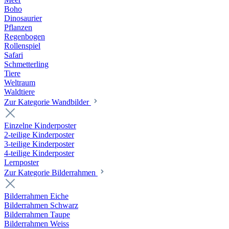
Boho
Dinosaurier
Pflanzen
Regenbogen
Rollenspiel
Safari
Schmetterling
Tiere
Weltraum
Waldtiere
Zur Kategorie Wandbilder
Einzelne Kinderposter
2-teilige Kinderposter
3-teilige Kinderposter
4-teilige Kinderposter
Lernposter
Zur Kategorie Bilderrahmen
Bilderrahmen Eiche
Bilderrahmen Schwarz
Bilderrahmen Taupe
Bilderrahmen Weiss