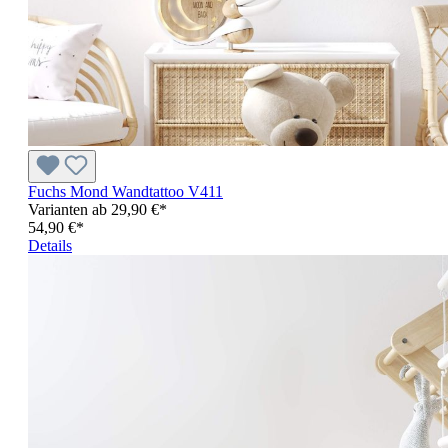
Fuchs Mond Wandtattoo V411
Varianten ab
29,90 €*
54,90 €*
Details