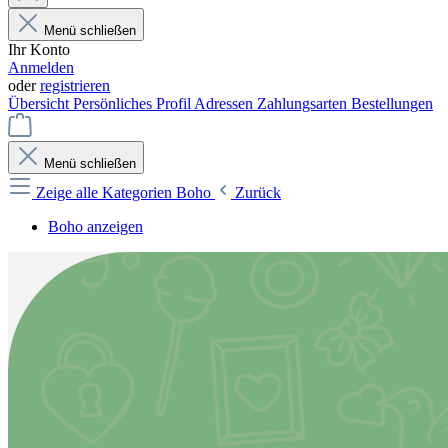
Menü schließen
Ihr Konto
Anmelden
oder
registrieren
Übersicht
Persönliches Profil
Adressen
Zahlungsarten
Bestellungen
Menü schließen
Zeige alle Kategorien
Boho
Zurück
Boho anzeigen