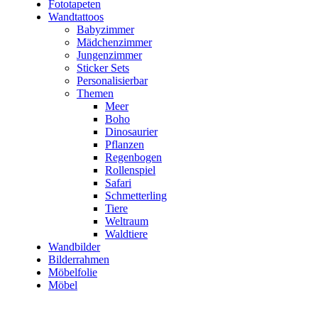
Fototapeten
Wandtattoos
Babyzimmer
Mädchenzimmer
Jungenzimmer
Sticker Sets
Personalisierbar
Themen
Meer
Boho
Dinosaurier
Pflanzen
Regenbogen
Rollenspiel
Safari
Schmetterling
Tiere
Weltraum
Waldtiere
Wandbilder
Bilderrahmen
Möbelfolie
Möbel