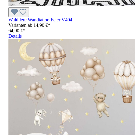
Waldtiere Wandtattoo Feier V404
Varianten ab
14,90 €*
64,90 €*
Details