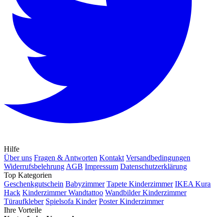
Hilfe
Über uns
Fragen & Antworten
Kontakt
Versandbedingungen
Widerrufsbelehrung
AGB
Impressum
Datenschutzerklärung
Top Kategorien
Geschenkgutschein
Babyzimmer
Tapete Kinderzimmer
IKEA Kura
Hack
Kinderzimmer Wandtattoo
Wandbilder Kinderzimmer
Türaufkleber
Spielsofa Kinder
Poster Kinderzimmer
Ihre Vorteile