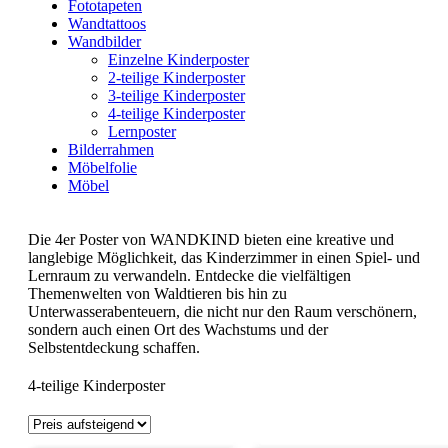
Fototapeten
Wandtattoos
Wandbilder
Einzelne Kinderposter
2-teilige Kinderposter
3-teilige Kinderposter
4-teilige Kinderposter
Lernposter
Bilderrahmen
Möbelfolie
Möbel
Die 4er Poster von WANDKIND bieten eine kreative und
langlebige Möglichkeit, das Kinderzimmer in einen Spiel- und
Lernraum zu verwandeln. Entdecke die vielfältigen
Themenwelten von Waldtieren bis hin zu
Unterwasserabenteuern, die nicht nur den Raum verschönern,
sondern auch einen Ort des Wachstums und der
Selbstentdeckung schaffen.
4-teilige Kinderposter