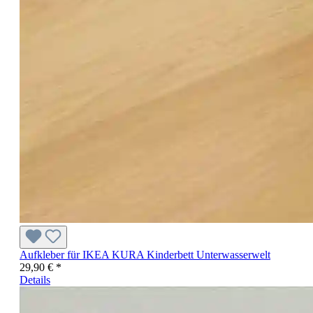
Aufkleber für IKEA KURA Kinderbett Unterwasserwelt
29,90 € *
Details