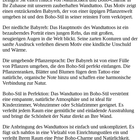
Ihr Zuhause mit unserem zauberhaften Wandtattoo. Das Motiv zeigt
einen entzückenden Babyreh, der von einer üppigen Pflanzenwelt
umgeben ist und den Boho-Stil in seiner reinsten Form verkörpert.
Der niedliche Babyreh: Das Hauptmotiv des Wandtattoos ist ein
bezauberndes Porträt eines jungen Rehs, das mit großen,
neugierigen Augen in die Welt blickt. Seine zarten Konturen und der
sanfte Ausdruck verleihen diesem Motiv eine kindliche Unschuld
und Wärme.
Die umgebende Pflanzenpracht: Der Babyreh ist von einer Fülle
von Pflanzen umgeben, die den Boho-Stil perfekt einfangen. Die
Pflanzenranken, Blätter und Blumen fügen dem Tattoo eine
natürliche, organische Note hinzu und schaffen eine harmonische
Verbindung zur Natur.
Boho-Stil in Perfektion: Das Wandtattoo im Boho-Stil verströmt
eine entspannte, natürliche Atmosphäre und ist ideal für
Kinderzimmer, Wohnzimmer oder Schlafzimmer geeignet. Es
verleiht jedem Raum eine gemütliche und einladende Ausstrahlung
und bringt die Schönheit der Natur direkt an Ihre Wand.
Die Anbringung des Wandtattoos ist einfach und unkompliziert. Es
fügt sich nahtlos in eine Vielzahl von Einrichtungsstilen ein und
verleiht Ihrem Raum eine Prise Boho-Charme und Natürlichkeit.