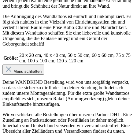
verleiht jedem Raum eine gemütliche und einladende Ausstrahlung
und bringt die Schönheit der Natur direkt an Ihre Wand.
Die Anbringung des Wandtattoos ist einfach und unkompliziert. Es
fügt sich nahtlos in eine Vielzahl von Einrichtungsstilen ein und
verleiht Ihrem Raum eine Prise Boho-Charme und Natürlichkeit.
Mit diesem Wandtattoo schaffen Sie eine liebevolle und kunstvolle
Umgebung, die die Fantasie anregt und ein Gefühl der
Geborgenheit schafft!
20 x 20 cm
, 40 x 40 cm
, 50 x 50 cm
, 60 x 60 cm
, 75 x 75
Größe:
cm
, 100 x 100 cm
, 120 x 120 cm
Menü schließen
Deine WANDKIND Bestellung wird von uns sorgfältig verpackt,
so dass sie sicher zu dir findet. In deiner Sendung befindet sich
zudem unsere Montageanleitung. Für die extra große Wandtattoos
empfiehlt es sich, unseren Rakel (Anbringwerkzeug) gleich deiner
Einkaufstasche hinzuzufügen.
Wir verschicken alle Bestellungen über unseren Partner DHL. Eine
Zustellung an Packstationen oder Postfilialen ist daher möglich.
Innerhalb von Deutschland versenden wir versandkostenfrei. Eine
Übersicht aller Zielländern und Versandkosten findest du unten.