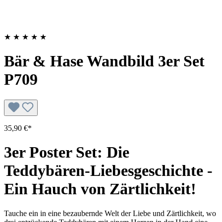
★
★
★
★
★
Bär & Hase Wandbild 3er Set
P709
35,90 €*
3er Poster Set: Die
Teddybären-Liebesgeschichte -
Ein Hauch von Zärtlichkeit!
Tauche ein in eine bezaubernde Welt der Liebe und Zärtlichkeit, wo