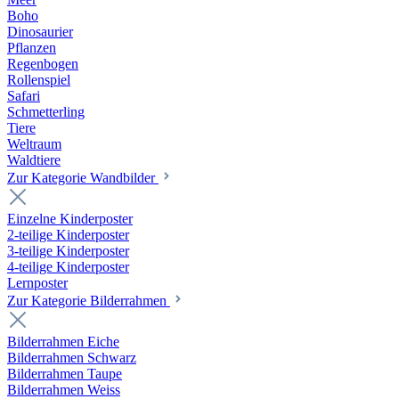
Boho
Dinosaurier
Pflanzen
Regenbogen
Rollenspiel
Safari
Schmetterling
Tiere
Weltraum
Waldtiere
Zur Kategorie Wandbilder
Einzelne Kinderposter
2-teilige Kinderposter
3-teilige Kinderposter
4-teilige Kinderposter
Lernposter
Zur Kategorie Bilderrahmen
Bilderrahmen Eiche
Bilderrahmen Schwarz
Bilderrahmen Taupe
Bilderrahmen Weiss