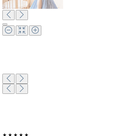
★
★
★
★
★