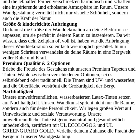
und die lebhaften Farben verschmelzen harmonisch und schaffen
eine inspirierende und erholsame Atmosphäre im Raum. Unsere
Wandgestaltung vermittelt nicht nur visuelle Schönheit, sondern
auch die Kraft der Natur.
Größe & kinderleichte Anbringung
Du kannst die Größe der Wanddekoration an deine Bedürfnisse
anpassen, um sie perfekt in deinem Raum zu inszenieren. Da wir
wissen, dass dein Zeitplan oft voll ist, haben wir die Anbringung
dieser Wanddekoration so einfach wie möglich gestaltet. In nur
wenigen Schritten verwandelst du deine Räume in eine Bergwelt
voller Ruhe und Kraft.
Premium Qualität & 2 Optionen
Erlebe die Freude des Gestaltens mit unseren Premium Tapeten und
Tinten. Wähle zwischen verschiedenen Optionen, sei es
selbstklebend oder traditionell. Die Tinten sind UV- und wasserfest,
und die Oberfläche verströmt die Großartigkeit der Berge.
Nachhaltigkeit
Unsere umweltfreundlichen, wasserbasierten Latex-Tinten setzen
auf Nachhaltigkeit. Unsere Wandkunst spricht nicht nur für Räume,
sondern auch für deine Persönlichkeit. Wir legen großen Wert auf
Umweltschutz und soziale Verantwortung. Unsere
umweltfreundliche Tinte ist geruchsneutral und gesundheitlich
unbedenklich, zertifiziert mit UL ECOLOGO® und UL
GREENGUARD GOLD. Verleihe deinem Zuhause die Pracht der
Berge mit unserer Wandgestaltung.