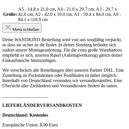
A5 - 14.8 x 21.0 cm
, A4 - 21.0 x 29.7 cm
, A3 - 29.7 x
Größe:
42.0 cm
, A2 - 42.0 x 59.0 cm
, A1 - 59.4 x 84.0 cm
, A0 -
84.1 x 118.9 cm
Menü schließen
Deine WANDKIND Bestellung wird von uns sorgfältig verpackt,
so dass sie sicher zu dir findet. In deiner Sendung befindet sich
zudem unsere Montageanleitung. Für die extra große Wandtattoos
empfiehlt es sich, unseren Rakel (Anbringwerkzeug) gleich deiner
Einkaufstasche hinzuzufügen.
Wir verschicken alle Bestellungen über unseren Partner DHL. Eine
Zustellung an Packstationen oder Postfilialen ist daher möglich.
Innerhalb von Deutschland versenden wir versandkostenfrei. Eine
Übersicht aller Zielländern und Versandkosten findest du unten.
____________________
LIEFERLÄNDERVERSANDKOSTEN
Deutschland: Kostenlos
Europäische Union: 8,90 Euro