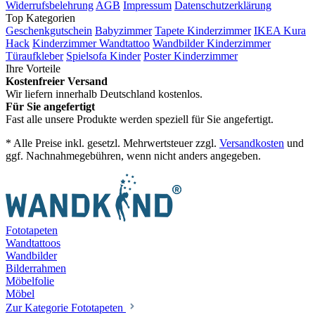
Widerrufsbelehrung
AGB
Impressum
Datenschutzerklärung
Top Kategorien
Geschenkgutschein
Babyzimmer
Tapete Kinderzimmer
IKEA Kura
Hack
Kinderzimmer Wandtattoo
Wandbilder Kinderzimmer
Türaufkleber
Spielsofa Kinder
Poster Kinderzimmer
Ihre Vorteile
Kostenfreier Versand
Wir liefern innerhalb Deutschland kostenlos.
Für Sie angefertigt
Fast alle unsere Produkte werden speziell für Sie angefertigt.
* Alle Preise inkl. gesetzl. Mehrwertsteuer zzgl.
Versandkosten
und
ggf. Nachnahmegebühren, wenn nicht anders angegeben.
Fototapeten
Wandtattoos
Wandbilder
Bilderrahmen
Möbelfolie
Möbel
Zur Kategorie Fototapeten