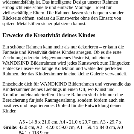
widerstandsfähig ist. Das intelligente Design unserer Rahmen
ermöglicht eine schnelle und einfache Montage – ideal für
vielbeschäftigte Eltern. Die Rahmen lassen sich bequem von der
Rückseite öffnen, sodass du Kunstwerke ohne den Einsatz von
spitzen Metallstiften sicher platzieren kannst.
Erwecke die Kreativität deines Kindes
Ein schöner Rahmen kann mehr als nur dekorieren – er kann die
Fantasie und Kreativität deines Kindes anregen. Ob es die erste
Zeichnung oder ein liebgewonnenes Poster ist, mit einem
WANDKIND Bilderrahmen wird jedes Kunstwerk zum Hingucker.
Entdecke unsere vielfältige Kollektion und wähle den perfekten
Rahmen, der das Kinderzimmer in eine kleine Galerie verwandelt.
Entscheide dich für WANDKIND Bilderrahmen und verwandle das
Kinderzimmer deines Lieblings in einen Ort, wo Kunst und
Komfort aufeinandertreffen. Unsere Rahmen sind nicht nur eine
Bereicherung für jede Raumgestaltung, sondern fördern auch ein
positives und inspirierendes Umfeld für die Entwicklung deiner
Kinder.
A5 - 14.8 x 21.0 cm
, A4 - 21.0 x 29.7 cm
, A3 - 29.7 x
Größe:
42.0 cm
, A2 - 42.0 x 59.0 cm
, A1 - 59.4 x 84.0 cm
, A0 -
84.1 x 118.9 cm