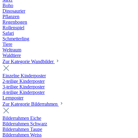
Boho
Dinosaurier
Pflanzen
Regenbogen
Rollenspiel
Safari
Schmetterling
Tiere
Weltraum
Waldtiere
Zur Kategorie Wandbilder
Einzelne Kinderposter
2-teilige Kinderposter
3-teilige Kinderposter
4-teilige Kinderposter
Lernposter
Zur Kategorie Bilderrahmen
Bilderrahmen Eiche
Bilderrahmen Schwarz
Bilderrahmen Taupe
Bilderrahmen Weiss