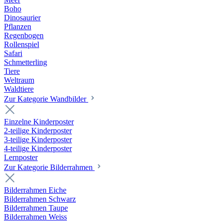
Boho
Dinosaurier
Pflanzen
Regenbogen
Rollenspiel
Safari
Schmetterling
Tiere
Weltraum
Waldtiere
Zur Kategorie Wandbilder
Einzelne Kinderposter
2-teilige Kinderposter
3-teilige Kinderposter
4-teilige Kinderposter
Lernposter
Zur Kategorie Bilderrahmen
Bilderrahmen Eiche
Bilderrahmen Schwarz
Bilderrahmen Taupe
Bilderrahmen Weiss