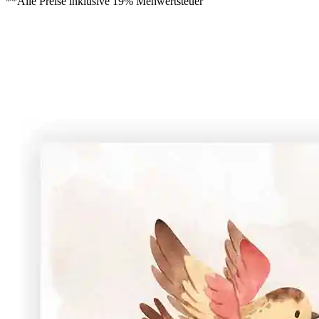
**Alle Preise inklusive 19% Mehwertsteuer