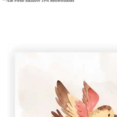
**Alle Preise inklusive 19% Mehwertsteuer