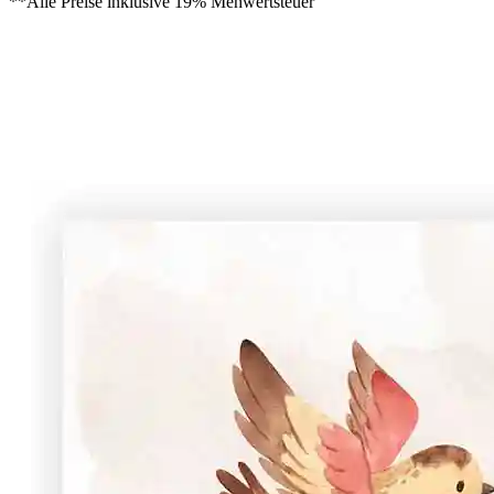
**Alle Preise inklusive 19% Mehwertsteuer