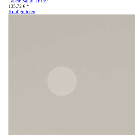
Tapete Safari TP199
135,72 € *
Konfigurieren