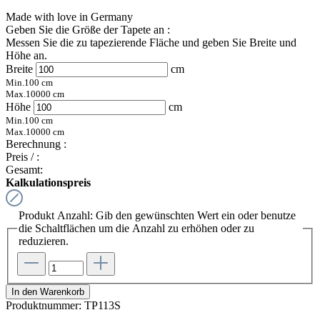
Made with love in Germany
Geben Sie die Größe der Tapete an :
Messen Sie die zu tapezierende Fläche und geben Sie Breite und
Höhe an.
Breite
cm
Min.
100
cm
Max.
10000
cm
Höhe
cm
Min.
100
cm
Max.
10000
cm
Berechnung :
Preis /
:
Gesamt:
Kalkulationspreis
Produkt Anzahl: Gib den gewünschten Wert ein oder benutze
die Schaltflächen um die Anzahl zu erhöhen oder zu
reduzieren.
In den Warenkorb
Produktnummer:
TP113S