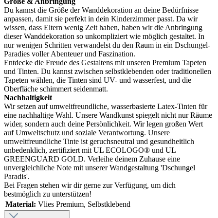
Größe & Anbringung
Du kannst die Größe der Wanddekoration an deine Bedürfnisse
anpassen, damit sie perfekt in dein Kinderzimmer passt. Da wir
wissen, dass Eltern wenig Zeit haben, haben wir die Anbringung
dieser Wanddekoration so unkompliziert wie möglich gestaltet. In
nur wenigen Schritten verwandelst du den Raum in ein Dschungel-
Paradies voller Abenteuer und Faszination.
Entdecke die Freude des Gestaltens mit unseren Premium Tapeten
und Tinten. Du kannst zwischen selbstklebenden oder traditionellen
Tapeten wählen, die Tinten sind UV- und wasserfest, und die
Oberfläche schimmert seidenmatt.
Nachhaltigkeit
Wir setzen auf umweltfreundliche, wasserbasierte Latex-Tinten für
eine nachhaltige Wahl. Unsere Wandkunst spiegelt nicht nur Räume
wider, sondern auch deine Persönlichkeit. Wir legen großen Wert
auf Umweltschutz und soziale Verantwortung. Unsere
umweltfreundliche Tinte ist geruchsneutral und gesundheitlich
unbedenklich, zertifiziert mit UL ECOLOGO® und UL
GREENGUARD GOLD. Verleihe deinem Zuhause eine
unvergleichliche Note mit unserer Wandgestaltung 'Dschungel
Paradis'.
Bei Fragen stehen wir dir gerne zur Verfügung, um dich
bestmöglich zu unterstützen!
Material:
Vlies Premium
, Selbstklebend