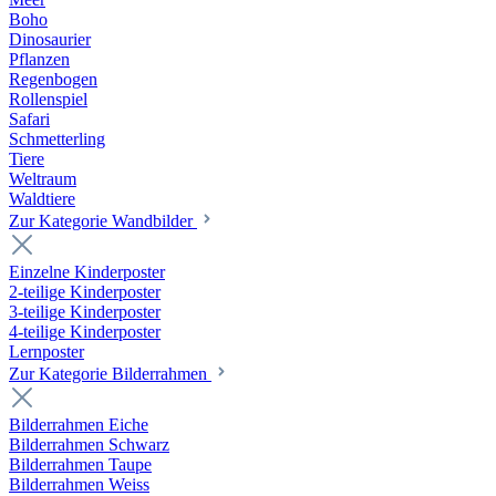
Boho
Dinosaurier
Pflanzen
Regenbogen
Rollenspiel
Safari
Schmetterling
Tiere
Weltraum
Waldtiere
Zur Kategorie Wandbilder
Einzelne Kinderposter
2-teilige Kinderposter
3-teilige Kinderposter
4-teilige Kinderposter
Lernposter
Zur Kategorie Bilderrahmen
Bilderrahmen Eiche
Bilderrahmen Schwarz
Bilderrahmen Taupe
Bilderrahmen Weiss