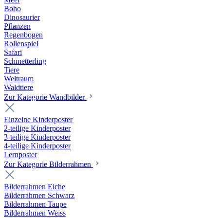
Boho
Dinosaurier
Pflanzen
Regenbogen
Rollenspiel
Safari
Schmetterling
Tiere
Weltraum
Waldtiere
Zur Kategorie Wandbilder
Einzelne Kinderposter
2-teilige Kinderposter
3-teilige Kinderposter
4-teilige Kinderposter
Lernposter
Zur Kategorie Bilderrahmen
Bilderrahmen Eiche
Bilderrahmen Schwarz
Bilderrahmen Taupe
Bilderrahmen Weiss