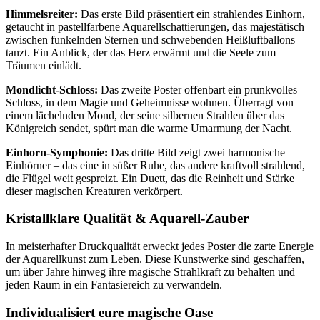
Himmelsreiter:
Das erste Bild präsentiert ein strahlendes Einhorn,
getaucht in pastellfarbene Aquarellschattierungen, das majestätisch
zwischen funkelnden Sternen und schwebenden Heißluftballons
tanzt. Ein Anblick, der das Herz erwärmt und die Seele zum
Träumen einlädt.
Mondlicht-Schloss:
Das zweite Poster offenbart ein prunkvolles
Schloss, in dem Magie und Geheimnisse wohnen. Überragt von
einem lächelnden Mond, der seine silbernen Strahlen über das
Königreich sendet, spürt man die warme Umarmung der Nacht.
Einhorn-Symphonie:
Das dritte Bild zeigt zwei harmonische
Einhörner – das eine in süßer Ruhe, das andere kraftvoll strahlend,
die Flügel weit gespreizt. Ein Duett, das die Reinheit und Stärke
dieser magischen Kreaturen verkörpert.
Kristallklare Qualität & Aquarell-Zauber
In meisterhafter Druckqualität erweckt jedes Poster die zarte Energie
der Aquarellkunst zum Leben. Diese Kunstwerke sind geschaffen,
um über Jahre hinweg ihre magische Strahlkraft zu behalten und
jeden Raum in ein Fantasiereich zu verwandeln.
Individualisiert eure magische Oase