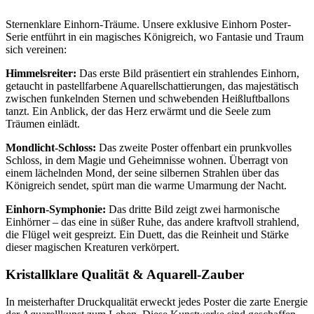
Sternenklare Einhorn-Träume. Unsere exklusive Einhorn Poster-
Serie entführt in ein magisches Königreich, wo Fantasie und Traum
sich vereinen:
Himmelsreiter:
Das erste Bild präsentiert ein strahlendes Einhorn,
getaucht in pastellfarbene Aquarellschattierungen, das majestätisch
zwischen funkelnden Sternen und schwebenden Heißluftballons
tanzt. Ein Anblick, der das Herz erwärmt und die Seele zum
Träumen einlädt.
Mondlicht-Schloss:
Das zweite Poster offenbart ein prunkvolles
Schloss, in dem Magie und Geheimnisse wohnen. Überragt von
einem lächelnden Mond, der seine silbernen Strahlen über das
Königreich sendet, spürt man die warme Umarmung der Nacht.
Einhorn-Symphonie:
Das dritte Bild zeigt zwei harmonische
Einhörner – das eine in süßer Ruhe, das andere kraftvoll strahlend,
die Flügel weit gespreizt. Ein Duett, das die Reinheit und Stärke
dieser magischen Kreaturen verkörpert.
Kristallklare Qualität & Aquarell-Zauber
In meisterhafter Druckqualität erweckt jedes Poster die zarte Energie