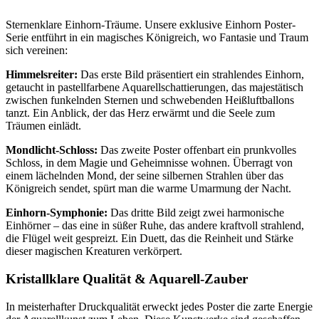
Sternenklare Einhorn-Träume. Unsere exklusive Einhorn Poster-
Serie entführt in ein magisches Königreich, wo Fantasie und Traum
sich vereinen:
Himmelsreiter:
Das erste Bild präsentiert ein strahlendes Einhorn,
getaucht in pastellfarbene Aquarellschattierungen, das majestätisch
zwischen funkelnden Sternen und schwebenden Heißluftballons
tanzt. Ein Anblick, der das Herz erwärmt und die Seele zum
Träumen einlädt.
Mondlicht-Schloss:
Das zweite Poster offenbart ein prunkvolles
Schloss, in dem Magie und Geheimnisse wohnen. Überragt von
einem lächelnden Mond, der seine silbernen Strahlen über das
Königreich sendet, spürt man die warme Umarmung der Nacht.
Einhorn-Symphonie:
Das dritte Bild zeigt zwei harmonische
Einhörner – das eine in süßer Ruhe, das andere kraftvoll strahlend,
die Flügel weit gespreizt. Ein Duett, das die Reinheit und Stärke
dieser magischen Kreaturen verkörpert.
Kristallklare Qualität & Aquarell-Zauber
In meisterhafter Druckqualität erweckt jedes Poster die zarte Energie