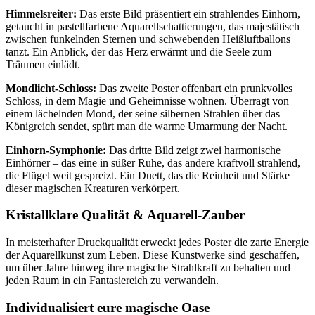
Himmelsreiter:
Das erste Bild präsentiert ein strahlendes Einhorn,
getaucht in pastellfarbene Aquarellschattierungen, das majestätisch
zwischen funkelnden Sternen und schwebenden Heißluftballons
tanzt. Ein Anblick, der das Herz erwärmt und die Seele zum
Träumen einlädt.
Mondlicht-Schloss:
Das zweite Poster offenbart ein prunkvolles
Schloss, in dem Magie und Geheimnisse wohnen. Überragt von
einem lächelnden Mond, der seine silbernen Strahlen über das
Königreich sendet, spürt man die warme Umarmung der Nacht.
Einhorn-Symphonie:
Das dritte Bild zeigt zwei harmonische
Einhörner – das eine in süßer Ruhe, das andere kraftvoll strahlend,
die Flügel weit gespreizt. Ein Duett, das die Reinheit und Stärke
dieser magischen Kreaturen verkörpert.
Kristallklare Qualität & Aquarell-Zauber
In meisterhafter Druckqualität erweckt jedes Poster die zarte Energie
der Aquarellkunst zum Leben. Diese Kunstwerke sind geschaffen,
um über Jahre hinweg ihre magische Strahlkraft zu behalten und
jeden Raum in ein Fantasiereich zu verwandeln.
Individualisiert eure magische Oase