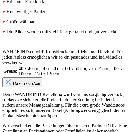
♥
Brillanter Farbdruck
♥
Hochwertiges Papier
♥
Größe wählbar
♥
Die Bilder werden mit viel Liebe gestaltet und gut verpackt
WANDKIND entwirft Kunstdrucke mit Liebe und Herzblut. Für
jeden Anlass ermöglichen wir so ein passendes und individuelles
Geschenk.
40 x 40 cm
, 50 x 50 cm
, 60 x 60 cm
, 75 x 75 cm
, 100 x
Größe:
100 cm
, 120 x 120 cm
Menü schließen
Deine WANDKIND Bestellung wird von uns sorgfältig verpackt,
so dass sie sicher zu dir findet. In deiner Sendung befindet sich
zudem unsere Montageanleitung. Für die extra große Wandtattoos
empfiehlt es sich, unseren Rakel (Anbringwerkzeug) gleich deiner
Einkaufstasche hinzuzufügen.
Wir verschicken alle Bestellungen über unseren Partner DHL. Eine
Zustellung an Packstationen oder Postfilialen ist daher möglich.