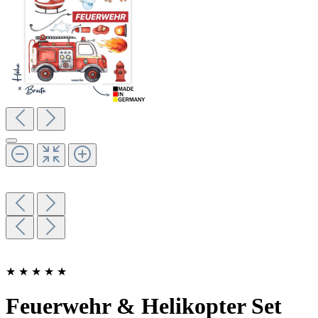
★
★
★
★
★
Feuerwehr & Helikopter Set