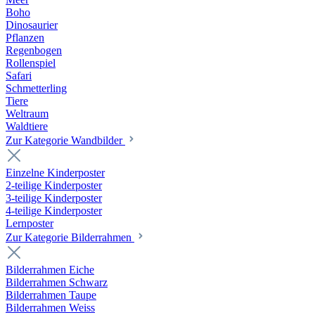
Boho
Dinosaurier
Pflanzen
Regenbogen
Rollenspiel
Safari
Schmetterling
Tiere
Weltraum
Waldtiere
Zur Kategorie Wandbilder
Einzelne Kinderposter
2-teilige Kinderposter
3-teilige Kinderposter
4-teilige Kinderposter
Lernposter
Zur Kategorie Bilderrahmen
Bilderrahmen Eiche
Bilderrahmen Schwarz
Bilderrahmen Taupe
Bilderrahmen Weiss