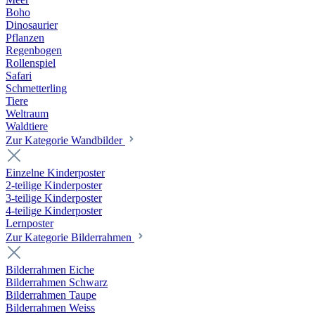
Boho
Dinosaurier
Pflanzen
Regenbogen
Rollenspiel
Safari
Schmetterling
Tiere
Weltraum
Waldtiere
Zur Kategorie Wandbilder
Einzelne Kinderposter
2-teilige Kinderposter
3-teilige Kinderposter
4-teilige Kinderposter
Lernposter
Zur Kategorie Bilderrahmen
Bilderrahmen Eiche
Bilderrahmen Schwarz
Bilderrahmen Taupe
Bilderrahmen Weiss