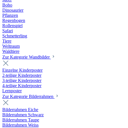
Boho
Dinosaurier
Pflanzen
Regenbogen
Rollenspiel
Safari
Schmetterling
Tiere
Weltraum
Waldtiere
Zur Kategorie Wandbilder
Einzelne Kinderposter
2-teilige Kinderposter
3-teilige Kinderposter
4-teilige Kinderposter
Lernposter
Zur Kategorie Bilderrahmen
Bilderrahmen Eiche
Bilderrahmen Schwarz
Bilderrahmen Taupe
Bilderrahmen Weiss