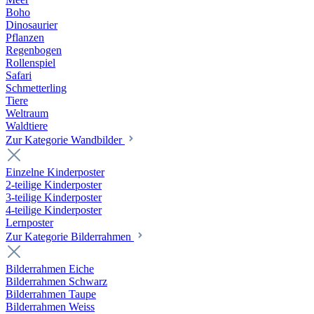
Boho
Dinosaurier
Pflanzen
Regenbogen
Rollenspiel
Safari
Schmetterling
Tiere
Weltraum
Waldtiere
Zur Kategorie Wandbilder
Einzelne Kinderposter
2-teilige Kinderposter
3-teilige Kinderposter
4-teilige Kinderposter
Lernposter
Zur Kategorie Bilderrahmen
Bilderrahmen Eiche
Bilderrahmen Schwarz
Bilderrahmen Taupe
Bilderrahmen Weiss