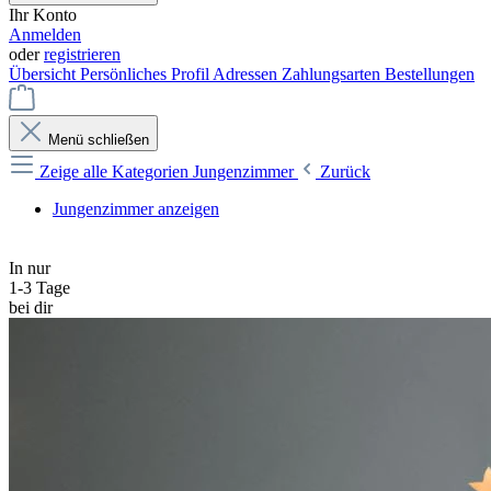
Ihr Konto
Anmelden
oder
registrieren
Übersicht
Persönliches Profil
Adressen
Zahlungsarten
Bestellungen
Menü schließen
Zeige alle Kategorien
Jungenzimmer
Zurück
Jungenzimmer anzeigen
In nur
1-3 Tage
bei dir