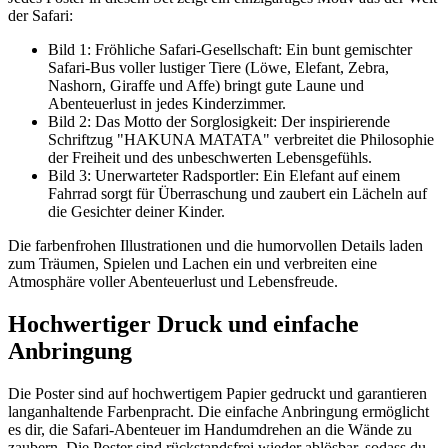
der Safari:
Bild 1: Fröhliche Safari-Gesellschaft: Ein bunt gemischter
Safari-Bus voller lustiger Tiere (Löwe, Elefant, Zebra,
Nashorn, Giraffe und Affe) bringt gute Laune und
Abenteuerlust in jedes Kinderzimmer.
Bild 2: Das Motto der Sorglosigkeit: Der inspirierende
Schriftzug "HAKUNA MATATA" verbreitet die Philosophie
der Freiheit und des unbeschwerten Lebensgefühls.
Bild 3: Unerwarteter Radsportler: Ein Elefant auf einem
Fahrrad sorgt für Überraschung und zaubert ein Lächeln auf
die Gesichter deiner Kinder.
Die farbenfrohen Illustrationen und die humorvollen Details laden
zum Träumen, Spielen und Lachen ein und verbreiten eine
Atmosphäre voller Abenteuerlust und Lebensfreude.
Hochwertiger Druck und einfache
Anbringung
Die Poster sind auf hochwertigem Papier gedruckt und garantieren
langanhaltende Farbenpracht. Die einfache Anbringung ermöglicht
es dir, die Safari-Abenteuer im Handumdrehen an die Wände zu
zaubern. Die Poster sind rückstandsfrei wieder ablösbar, sodass du