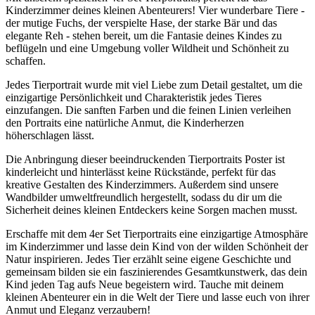
Kinderzimmer deines kleinen Abenteurers! Vier wunderbare Tiere -
der mutige Fuchs, der verspielte Hase, der starke Bär und das
elegante Reh - stehen bereit, um die Fantasie deines Kindes zu
beflügeln und eine Umgebung voller Wildheit und Schönheit zu
schaffen.
Jedes Tierportrait wurde mit viel Liebe zum Detail gestaltet, um die
einzigartige Persönlichkeit und Charakteristik jedes Tieres
einzufangen. Die sanften Farben und die feinen Linien verleihen
den Portraits eine natürliche Anmut, die Kinderherzen
höherschlagen lässt.
Die Anbringung dieser beeindruckenden Tierportraits Poster ist
kinderleicht und hinterlässt keine Rückstände, perfekt für das
kreative Gestalten des Kinderzimmers. Außerdem sind unsere
Wandbilder umweltfreundlich hergestellt, sodass du dir um die
Sicherheit deines kleinen Entdeckers keine Sorgen machen musst.
Erschaffe mit dem 4er Set Tierportraits eine einzigartige Atmosphäre
im Kinderzimmer und lasse dein Kind von der wilden Schönheit der
Natur inspirieren. Jedes Tier erzählt seine eigene Geschichte und
gemeinsam bilden sie ein faszinierendes Gesamtkunstwerk, das dein
Kind jeden Tag aufs Neue begeistern wird. Tauche mit deinem
kleinen Abenteurer ein in die Welt der Tiere und lasse euch von ihrer
Anmut und Eleganz verzaubern!