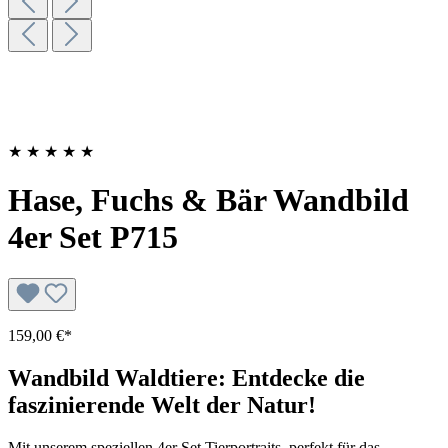
★
★
★
★
★
Hase, Fuchs & Bär Wandbild
4er Set P715
159,00 €*
Wandbild Waldtiere: Entdecke die
faszinierende Welt der Natur!
Mit unserem speziellen 4er Set Tierportraits, perfekt für das