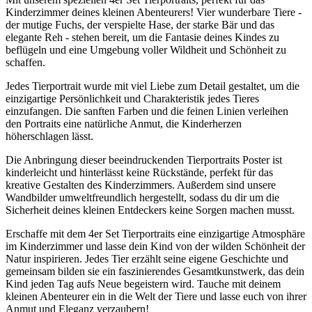
Kinderzimmer deines kleinen Abenteurers! Vier wunderbare Tiere -
der mutige Fuchs, der verspielte Hase, der starke Bär und das
elegante Reh - stehen bereit, um die Fantasie deines Kindes zu
beflügeln und eine Umgebung voller Wildheit und Schönheit zu
schaffen.
Jedes Tierportrait wurde mit viel Liebe zum Detail gestaltet, um die
einzigartige Persönlichkeit und Charakteristik jedes Tieres
einzufangen. Die sanften Farben und die feinen Linien verleihen
den Portraits eine natürliche Anmut, die Kinderherzen
höherschlagen lässt.
Die Anbringung dieser beeindruckenden Tierportraits Poster ist
kinderleicht und hinterlässt keine Rückstände, perfekt für das
kreative Gestalten des Kinderzimmers. Außerdem sind unsere
Wandbilder umweltfreundlich hergestellt, sodass du dir um die
Sicherheit deines kleinen Entdeckers keine Sorgen machen musst.
Erschaffe mit dem 4er Set Tierportraits eine einzigartige Atmosphäre
im Kinderzimmer und lasse dein Kind von der wilden Schönheit der
Natur inspirieren. Jedes Tier erzählt seine eigene Geschichte und
gemeinsam bilden sie ein faszinierendes Gesamtkunstwerk, das dein
Kind jeden Tag aufs Neue begeistern wird. Tauche mit deinem
kleinen Abenteurer ein in die Welt der Tiere und lasse euch von ihrer
Anmut und Eleganz verzaubern!