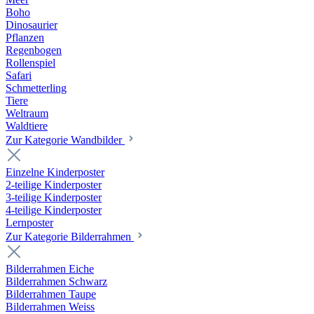
Boho
Dinosaurier
Pflanzen
Regenbogen
Rollenspiel
Safari
Schmetterling
Tiere
Weltraum
Waldtiere
Zur Kategorie Wandbilder
Einzelne Kinderposter
2-teilige Kinderposter
3-teilige Kinderposter
4-teilige Kinderposter
Lernposter
Zur Kategorie Bilderrahmen
Bilderrahmen Eiche
Bilderrahmen Schwarz
Bilderrahmen Taupe
Bilderrahmen Weiss