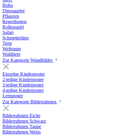
Boho
Dinosaurier
Pflanzen
Regenbogen
Rollenspiel
Safari
Schmetterling
Tiere
Weltraum
Waldtiere
Zur Kategorie Wandbilder
Einzelne Kinderposter
2-teilige Kinderposter
3-teilige Kinderposter
4-teilige Kinderposter
Lernposter
Zur Kategorie Bilderrahmen
Bilderrahmen Eiche
Bilderrahmen Schwarz
Bilderrahmen Taupe
Bilderrahmen Weiss