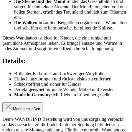
Die Sterne und der Mond
runden das Gesamtbild ab und
sorgen für funkelnde Akzente. Der Mond, umgeben von den
hellen Sternen, erhellt das Traumland und lädt zum Träumen
ein.
Die Wolken
in sanften Beigetönen ergänzen das Wandtattoo
und schaffen eine harmonische, beruhigende Kulisse.
Dieses Wandtattoo ist ideal für Kinder, die eine ruhige und
gemütliche Atmosphäre lieben. Es bringt Fantasie und Wärme in
jedes Zimmer und sorgt für eine friedliche Schlafumgebung.
Details:
Brillanter Farbdruck auf hochwertiger Vinylfolie
Einfach anzubringen und rückstandslos zu entfernen
Schadstofffrei und sicher für Kinder
Perfekt geeignet für glatte Wände, Möbel und Fenster
Made in Germany
: Mit Liebe in Lünen hergestellt
Menü schließen
Deine WANDKIND Bestellung wird von uns sorgfältig verpackt,
so dass sie sicher zu dir findet. In deiner Sendung befindet sich
zudem unsere Montageanleitung. Für die extra große Wandtattoos