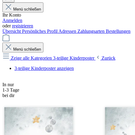
Menü schließen
Ihr Konto
Anmelden
oder
registrieren
Übersicht
Persönliches Profil
Adressen
Zahlungsarten
Bestellungen
Menü schließen
Zeige alle Kategorien
3-teilige Kinderposter
Zurück
3-teilige Kinderposter anzeigen
In nur
1-3 Tage
bei dir