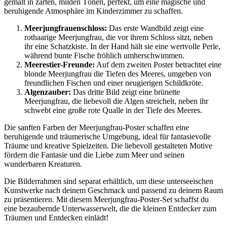
gemalt in zarten, milden Tönen, perfekt, um eine magische und
beruhigende Atmosphäre im Kinderzimmer zu schaffen.
Meerjungfrauenschloss:
Das erste Wandbild zeigt eine
rothaarige Meerjungfrau, die vor ihrem Schloss sitzt, neben
ihr eine Schatzkiste. In der Hand hält sie eine wertvolle Perle,
während bunte Fische fröhlich umherschwimmen.
Meerestier-Freunde:
Auf dem zweiten Poster betrachtet eine
blonde Meerjungfrau die Tiefen des Meeres, umgeben von
freundlichen Fischen und einer neugierigen Schildkröte.
Algenzauber:
Das dritte Bild zeigt eine brünette
Meerjungfrau, die liebevoll die Algen streichelt, neben ihr
schwebt eine große rote Qualle in der Tiefe des Meeres.
Die sanften Farben der Meerjungfrau-Poster schaffen eine
beruhigende und träumerische Umgebung, ideal für fantasievolle
Träume und kreative Spielzeiten. Die liebevoll gestalteten Motive
fördern die Fantasie und die Liebe zum Meer und seinen
wunderbaren Kreaturen.
Die Bilderrahmen sind separat erhältlich, um diese unterseeischen
Kunstwerke nach deinem Geschmack und passend zu deinem Raum
zu präsentieren. Mit diesem Meerjungfrau-Poster-Set schaffst du
eine bezaubernde Unterwasserwelt, die die kleinen Entdecker zum
Träumen und Entdecken einlädt!