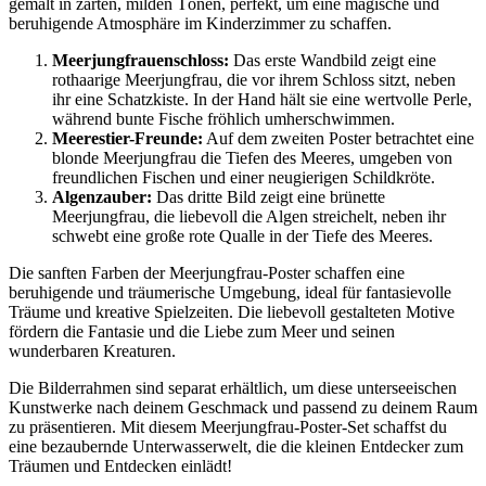
gemalt in zarten, milden Tönen, perfekt, um eine magische und
beruhigende Atmosphäre im Kinderzimmer zu schaffen.
Meerjungfrauenschloss:
Das erste Wandbild zeigt eine
rothaarige Meerjungfrau, die vor ihrem Schloss sitzt, neben
ihr eine Schatzkiste. In der Hand hält sie eine wertvolle Perle,
während bunte Fische fröhlich umherschwimmen.
Meerestier-Freunde:
Auf dem zweiten Poster betrachtet eine
blonde Meerjungfrau die Tiefen des Meeres, umgeben von
freundlichen Fischen und einer neugierigen Schildkröte.
Algenzauber:
Das dritte Bild zeigt eine brünette
Meerjungfrau, die liebevoll die Algen streichelt, neben ihr
schwebt eine große rote Qualle in der Tiefe des Meeres.
Die sanften Farben der Meerjungfrau-Poster schaffen eine
beruhigende und träumerische Umgebung, ideal für fantasievolle
Träume und kreative Spielzeiten. Die liebevoll gestalteten Motive
fördern die Fantasie und die Liebe zum Meer und seinen
wunderbaren Kreaturen.
Die Bilderrahmen sind separat erhältlich, um diese unterseeischen
Kunstwerke nach deinem Geschmack und passend zu deinem Raum
zu präsentieren. Mit diesem Meerjungfrau-Poster-Set schaffst du
eine bezaubernde Unterwasserwelt, die die kleinen Entdecker zum
Träumen und Entdecken einlädt!