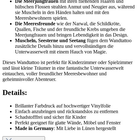
Die Meerjungfrauen
mit ihren fließenden Haaren und
hübschen Flossen strahlen Anmut und Neugier aus, während
sie Muscheln in den Händen halten und mit den
Meeresbewohnern spielen.
Die Meeresfreunde
wie der Narwal, die Schildkröte,
Quallen, Fische und der freundliche Krebs umgeben die
Meerjungfrauen und bringen Lebendigkeit in das Design.
Muscheln, Seesterne und Seetang
fügen dem Wandtattoo
zusätzliche Details hinzu und vervollständigen die
Unterwasserwelt mit einem Hauch von Magie.
Dieses Wandtattoo ist perfekt für Kinderzimmer oder Spielzimmer
und lässt kleine Träumer in eine fantastische Unterwasserwelt
eintauchen, voller freundlicher Meeresbewohner und
geheimnisvoller Abenteuer.
Details:
Brillanter Farbdruck auf hochwertiger Vinylfolie
Einfach anzubringen und rückstandslos zu entfernen
Schadstofffrei und sicher für Kinder
Perfekt geeignet für glatte Wände, Möbel und Fenster
Made in Germany
: Mit Liebe in Lünen hergestellt