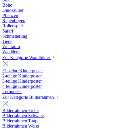
Boho
Dinosaurier
Pflanzen
Regenbogen
Rollenspiel
Safari
Schmetterling
Tiere
Weltraum
Waldtiere
Zur Kategorie Wandbilder
Einzelne Kinderposter
2-teilige Kinderposter
3-teilige Kinderposter
4-teilige Kinderposter
Lernposter
Zur Kategorie Bilderrahmen
Bilderrahmen Eiche
Bilderrahmen Schwarz
Bilderrahmen Taupe
Bilderrahmen Weiss