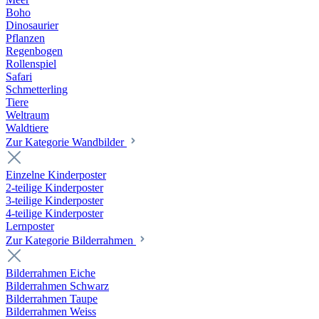
Boho
Dinosaurier
Pflanzen
Regenbogen
Rollenspiel
Safari
Schmetterling
Tiere
Weltraum
Waldtiere
Zur Kategorie Wandbilder
Einzelne Kinderposter
2-teilige Kinderposter
3-teilige Kinderposter
4-teilige Kinderposter
Lernposter
Zur Kategorie Bilderrahmen
Bilderrahmen Eiche
Bilderrahmen Schwarz
Bilderrahmen Taupe
Bilderrahmen Weiss