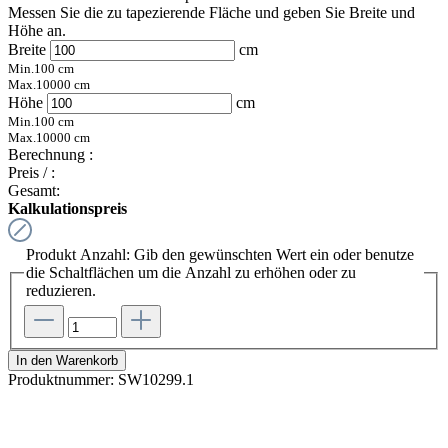
Messen Sie die zu tapezierende Fläche und geben Sie Breite und
Höhe an.
Breite
cm
Min.
100
cm
Max.
10000
cm
Höhe
cm
Min.
100
cm
Max.
10000
cm
Berechnung :
Preis /
:
Gesamt:
Kalkulationspreis
Produkt Anzahl: Gib den gewünschten Wert ein oder benutze
die Schaltflächen um die Anzahl zu erhöhen oder zu
reduzieren.
In den Warenkorb
Produktnummer:
SW10299.1