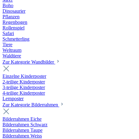
Boho
Dinosaurier
Pflanzen
Regenbogen
Rollenspiel
Safari
Schmetterling
Tiere
Weltraum
Waldtiere
Zur Kategorie Wandbilder
Einzelne Kinderposter
2-teilige Kinderposter
3-teilige Kinderposter
4-teilige Kinderposter
Lernposter
Zur Kategorie Bilderrahmen
Bilderrahmen Eiche
Bilderrahmen Schwarz
Bilderrahmen Taupe
Bilderrahmen Weiss