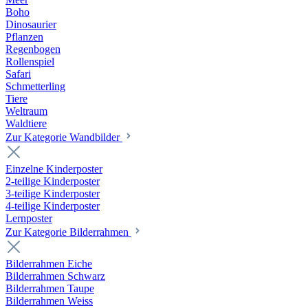
Boho
Dinosaurier
Pflanzen
Regenbogen
Rollenspiel
Safari
Schmetterling
Tiere
Weltraum
Waldtiere
Zur Kategorie Wandbilder
Einzelne Kinderposter
2-teilige Kinderposter
3-teilige Kinderposter
4-teilige Kinderposter
Lernposter
Zur Kategorie Bilderrahmen
Bilderrahmen Eiche
Bilderrahmen Schwarz
Bilderrahmen Taupe
Bilderrahmen Weiss