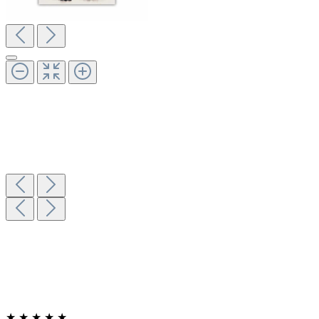
★
★
★
★
★