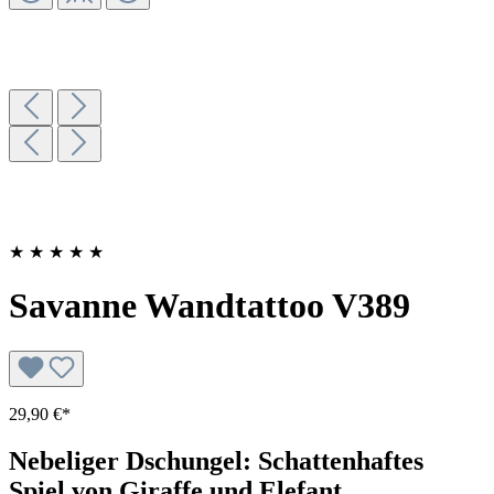
★
★
★
★
★
Savanne Wandtattoo V389
29,90 €*
Nebeliger Dschungel: Schattenhaftes
Spiel von Giraffe und Elefant