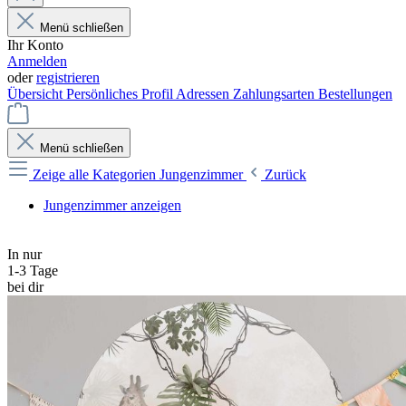
Menü schließen
Ihr Konto
Anmelden
oder
registrieren
Übersicht
Persönliches Profil
Adressen
Zahlungsarten
Bestellungen
Menü schließen
Zeige alle Kategorien
Jungenzimmer
Zurück
Jungenzimmer anzeigen
In nur
1-3 Tage
bei dir