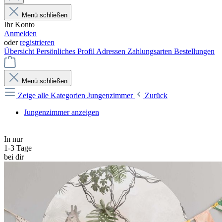
Menü schließen
Ihr Konto
Anmelden
oder
registrieren
Übersicht
Persönliches Profil
Adressen
Zahlungsarten
Bestellungen
Menü schließen
Zeige alle Kategorien
Jungenzimmer
Zurück
Jungenzimmer anzeigen
In nur
1-3 Tage
bei dir