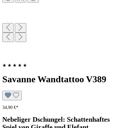
★
★
★
★
★
Savanne Wandtattoo V389
34,90 €*
Nebeliger Dschungel: Schattenhaftes
Spiel von Giraffe und Elefant