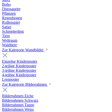
Boho
Dinosaurier
Pflanzen
Regenbogen
Rollenspiel
Safari
Schmetterling
Tiere
Weltraum
Waldtiere
Zur Kategorie Wandbilder
Einzelne Kinderposter
2-teilige Kinderposter
3-teilige Kinderposter
4-teilige Kinderposter
Lernposter
Zur Kategorie Bilderrahmen
Bilderrahmen Eiche
Bilderrahmen Schwarz
Bilderrahmen Taupe
Bilderrahmen Weiss