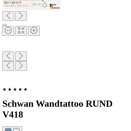
★
★
★
★
★
Schwan Wandtattoo RUND
V418