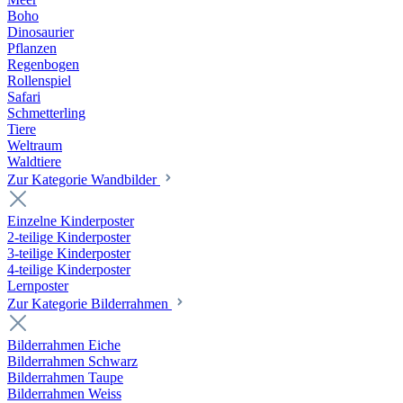
Boho
Dinosaurier
Pflanzen
Regenbogen
Rollenspiel
Safari
Schmetterling
Tiere
Weltraum
Waldtiere
Zur Kategorie Wandbilder
Einzelne Kinderposter
2-teilige Kinderposter
3-teilige Kinderposter
4-teilige Kinderposter
Lernposter
Zur Kategorie Bilderrahmen
Bilderrahmen Eiche
Bilderrahmen Schwarz
Bilderrahmen Taupe
Bilderrahmen Weiss