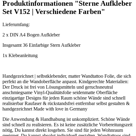
Produktinformationen "Sterne Aufkleber
Set V152 | Verschiedene Farben"
Lieferumfang:
2 x DIN A4 Bogen Aufkleber
Insgesamt 36 Einfarbige Stern Aufkleber
1x Klebeanleitung
Handgezeichnet | selbstklebender, matter Wandtattoo Folie, die sich
perfekt an die Wandoberfläche anpasst. Kindgerechte Materialien:
Der Druck ist frei von Lösungsmitteln und geruchsneutral
anschmiegsame Vinyl-Qualitätsfolie seidenmatte Oberfläche
einzigartige Designs für jeden Raum schöne Wände sind schnell
realisierbar Raufaser & rückstandsfrei entfernbar selbst gestalten &
handgezeichnet Made with love in Germany
Die Anwendung & Handhabung ist unkompliziert. Schöne Wände
sind schnell zu realisieren. Es ist keine zusätzliche Vorbereitungszeit
nötig, Du kannst direkt losgehen. Sie sind für jeden Wohnraum
geeignet. Du kannst absolut individuell gestalten. Wandtattoos sind