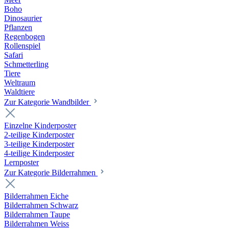
Boho
Dinosaurier
Pflanzen
Regenbogen
Rollenspiel
Safari
Schmetterling
Tiere
Weltraum
Waldtiere
Zur Kategorie Wandbilder
Einzelne Kinderposter
2-teilige Kinderposter
3-teilige Kinderposter
4-teilige Kinderposter
Lernposter
Zur Kategorie Bilderrahmen
Bilderrahmen Eiche
Bilderrahmen Schwarz
Bilderrahmen Taupe
Bilderrahmen Weiss