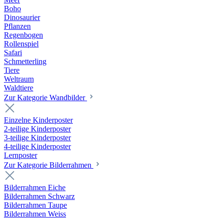
Boho
Dinosaurier
Pflanzen
Regenbogen
Rollenspiel
Safari
Schmetterling
Tiere
Weltraum
Waldtiere
Zur Kategorie Wandbilder
Einzelne Kinderposter
2-teilige Kinderposter
3-teilige Kinderposter
4-teilige Kinderposter
Lernposter
Zur Kategorie Bilderrahmen
Bilderrahmen Eiche
Bilderrahmen Schwarz
Bilderrahmen Taupe
Bilderrahmen Weiss