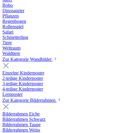
Boho
Dinosaurier
Pflanzen
Regenbogen
Rollenspiel
Safari
Schmetterling
Tiere
Weltraum
Waldtiere
Zur Kategorie Wandbilder
Einzelne Kinderposter
2-teilige Kinderposter
3-teilige Kinderposter
4-teilige Kinderposter
Lernposter
Zur Kategorie Bilderrahmen
Bilderrahmen Eiche
Bilderrahmen Schwarz
Bilderrahmen Taupe
Bilderrahmen Weiss