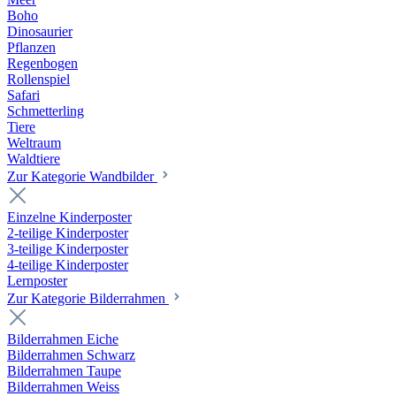
Boho
Dinosaurier
Pflanzen
Regenbogen
Rollenspiel
Safari
Schmetterling
Tiere
Weltraum
Waldtiere
Zur Kategorie Wandbilder
Einzelne Kinderposter
2-teilige Kinderposter
3-teilige Kinderposter
4-teilige Kinderposter
Lernposter
Zur Kategorie Bilderrahmen
Bilderrahmen Eiche
Bilderrahmen Schwarz
Bilderrahmen Taupe
Bilderrahmen Weiss